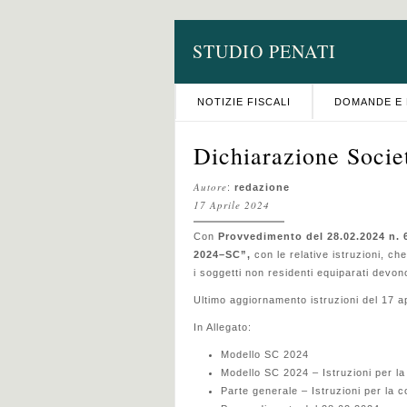
STUDIO PENATI
NOTIZIE FISCALI
DOMANDE E 
Dichiarazione Socie
Autore
:
redazione
17 Aprile 2024
Con
Provvedimento del 28.02.2024 n. 
2024–SC”,
con le relative istruzioni, che
i soggetti non residenti equiparati devono
Ultimo aggiornamento istruzioni del 17 a
In Allegato:
Modello SC 2024
Modello SC 2024 – Istruzioni per l
Parte generale – Istruzioni per la 