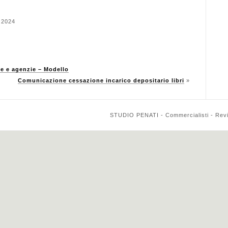
4.2024
he e agenzie – Modello
Comunicazione cessazione incarico depositario libri
»
STUDIO PENATI - Commercialisti - Reviso