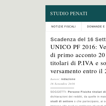
STUDIO PENATI
NOTIZIE FISCALI
DOMANDE E 
Scadenza del 16 Set
UNICO PF 2016: Ver
di primo acconto 20
titolari di P.IVA e s
versamento entro il 
Autore
:
redazione
16 Settembre 2016
SOGGETTI:
Persone Fisiche titolari di
dichiarazioni dei redditi, da quelle in ma
studi di settore
o che partecipano, ai se