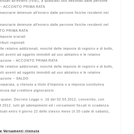
ituati all'estero (IVIE), a qualsiasi uso destinati dalle persone
Stato – ACCONTO PRIMA RATA
inanziarie detenute all'estero dalle persone fisiche residenti nel
inanziarie detenute all'estero dalle persone fisiche residenti nel
CONTO PRIMA RATA
mposte erariali
ibuti regionali
lle relative addizionali, nonché delle imposte di registro e di bollo,
tti aventi ad oggetto immobili ad uso abitativo e le relative
abitazione – ACCONTO PRIMA RATA
lle relative addizionali, nonché delle imposte di registro e di bollo,
tti aventi ad oggetto immobili ad uso abitativo e le relative
itazione – SALDO
eparata, a ritenuta a titolo d'imposta o a imposta sostitutiva
ovuta dal creditore pignoratizio
 3-quater, Decreto Legge n. 16 del 02.03.2012, convertito, con
4.2012, tutti gli adempimenti ed i versamenti fiscali in scadenza
uati entro il giorno 22 dello stesso mese (il 20 cade di sabato),
 Versamenti ritenute