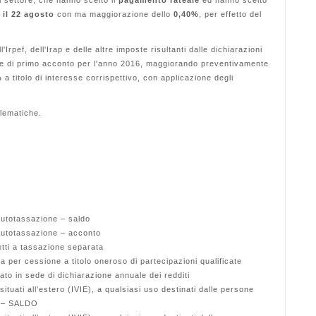
di settore, che hanno scelto il
pagamento rateale
ed hanno scelto
 il 22 agosto
con ma maggiorazione dello
0,40%
, per effetto del
l'Irpef, dell'Irap e delle altre imposte risultanti dalle dichiarazioni
15 e di primo acconto per l'anno 2016, maggiorando preventivamente
%
a titolo di interesse corrispettivo, con applicazione degli
lematiche.
Autotassazione – saldo
 Autotassazione – acconto
etti a tassazione separata
 per cessione a titolo oneroso di partecipazioni qualificate
ato in sede di dichiarazione annuale dei redditi
ituati all'estero (IVIE), a qualsiasi uso destinati dalle persone
to – SALDO