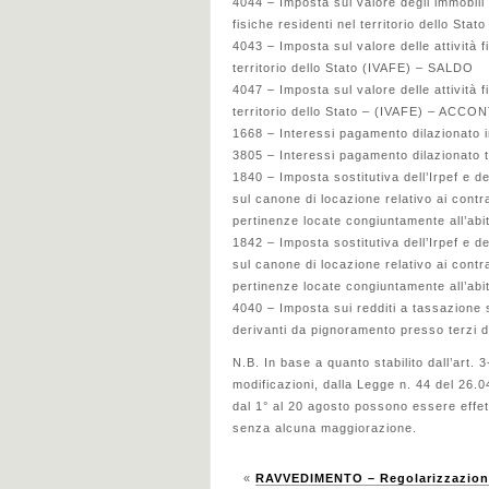
4044 – Imposta sul valore degli immobili s
fisiche residenti nel territorio dello 
4043 – Imposta sul valore delle attività f
territorio dello Stato (IVAFE) – SALDO
4047 – Imposta sul valore delle attività f
territorio dello Stato – (IVAFE) – AC
1668 – Interessi pagamento dilazionato i
3805 – Interessi pagamento dilazionato tr
1840 – Imposta sostitutiva dell’Irpef e de
sul canone di locazione relativo ai contra
pertinenze locate congiuntamente all’
1842 – Imposta sostitutiva dell’Irpef e de
sul canone di locazione relativo ai contra
pertinenze locate congiuntamente all’ab
4040 – Imposta sui redditi a tassazione s
derivanti da pignoramento presso terzi d
N.B. In base a quanto stabilito dall’art.
modificazioni, dalla Legge n. 44 del 26.0
dal 1° al 20 agosto possono essere effett
senza alcuna maggiorazione.
«
RAVVEDIMENTO – Regolarizzazione