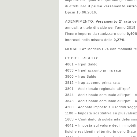
imprese alle quali si applicano gli studi 
di effettuare
il primo versamento entro
Dpcm 15.06.2016.
ADEMPIMENTO:
Versamento 2° rata
del
annuali, a titolo di saldo per l'anno 20
l'intero importo da rateizzare dello
0,40
interessi nella misura dello
0,27%
MODALITA’: Modello F24 con modalità te
CODICI TRIBUTO:
4001 – Irpef Saldo
4033 – Irpef acconto prima rata
3800 – Irap Saldo
3812 – Irap acconto prima rata
3801 – Addizionale regionale all’Irpef
3844 – Addizionale comunale all’Irpef – 
3843 – Addizionale comunale all’Irpef –
4200 – Acconto imposte sui redditi sogg
1100 – Imposta sostitutiva su plusvalenza
1683 – Contributo di solidarietà determin
4041 – Imposta sul valore degli immobili s
fisiche residenti nel territorio dello Sta