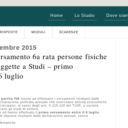
Home
Lo Studio
Dove sia
RISPOSTE
MODULI
SCADENZE
vembre 2015
samento 6a rata persone fisiche
oggette a Studi – primo
6 luglio
 partita IVA
tenute ad effettuare i versamenti risultanti dalle
dichiarazione unificata annuale che esercitano attività economiche
rtecipano, ai sensi degli artt. 5-115-116 del TUIR, a società,
cano gli studi di settore,
e ed hanno effettuato il
primo versamento entro il 6 luglio
.
mposte risultanti dalle dichiarazioni annuali, senza
%.
lematiche.