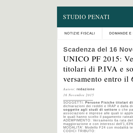
STUDIO PENATI
NOTIZIE FISCALI
DOMANDE E 
Scadenza del 16 No
UNICO PF 2015: Ver
titolari di P.IVA e s
versamento entro il 
Autore
:
redazione
16 Novembre 2015
SOGGETTI:
Persone Fisiche titolari di
dichiarazioni dei redditi e IRAP e dalla 
soggette agli studi di settore
o che pa
associazioni e imprese alle quali si appli
le quali hanno scelto il pagamento rateal
ADEMPIMENTO: Versamento 6a rata delle i
maggiorazione e con interessi dell’1,43
MODALITA’: Modello F24 con modalità te
CODICI TRIBUTO: