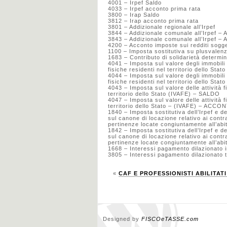
4001 – Irpef Saldo
4033 – Irpef acconto prima rata
3800 – Irap Saldo
3812 – Irap acconto prima rata
3801 – Addizionale regionale all’Irpef
3844 – Addizionale comunale all’Irpef – 
3843 – Addizionale comunale all’Irpef –
4200 – Acconto imposte sui redditi sogg
1100 – Imposta sostitutiva su plusvalenza
1683 – Contributo di solidarietà determin
4041 – Imposta sul valore degli immobili s
fisiche residenti nel territorio dello Sta
4044 – Imposta sul valore degli immobili s
fisiche residenti nel territorio dello 
4043 – Imposta sul valore delle attività f
territorio dello Stato (IVAFE) – SALDO
4047 – Imposta sul valore delle attività f
territorio dello Stato – (IVAFE) – AC
1840 – Imposta sostitutiva dell’Irpef e de
sul canone di locazione relativo ai contra
pertinenze locate congiuntamente all’
1842 – Imposta sostitutiva dell’Irpef e de
sul canone di locazione relativo ai contra
pertinenze locate congiuntamente all’ab
1668 – Interessi pagamento dilazionato i
3805 – Interessi pagamento dilazionato tr
«
CAF E PROFESSIONISTI ABILITATI –
Designed by
FISCOeTASSE.com