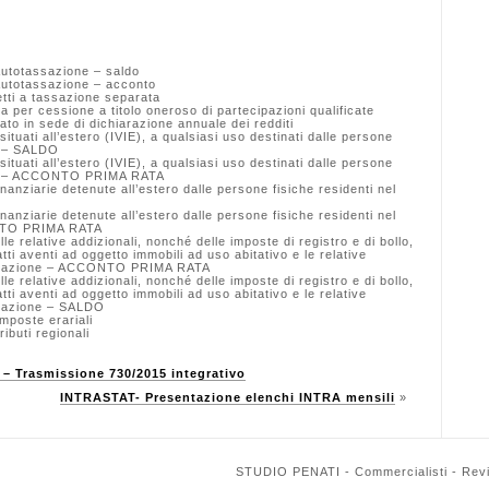
Autotassazione – saldo
 Autotassazione – acconto
etti a tassazione separata
 per cessione a titolo oneroso di partecipazioni qualificate
ato in sede di dichiarazione annuale dei redditi
ituati all’estero (IVIE), a qualsiasi uso destinati dalle persone
to – SALDO
ituati all’estero (IVIE), a qualsiasi uso destinati dalle persone
Stato – ACCONTO PRIMA RATA
inanziarie detenute all’estero dalle persone fisiche residenti nel
inanziarie detenute all’estero dalle persone fisiche residenti nel
CONTO PRIMA RATA
lle relative addizionali, nonché delle imposte di registro e di bollo,
tti aventi ad oggetto immobili ad uso abitativo e le relative
abitazione – ACCONTO PRIMA RATA
lle relative addizionali, nonché delle imposte di registro e di bollo,
tti aventi ad oggetto immobili ad uso abitativo e le relative
itazione – SALDO
mposte erariali
ibuti regionali
 Trasmissione 730/2015 integrativo
INTRASTAT- Presentazione elenchi INTRA mensili
»
STUDIO PENATI - Commercialisti - Reviso