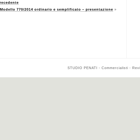
precedente
Modello 770/2014 ordinario e semplificato – presentazione
»
STUDIO PENATI - Commercialisti - Reviso