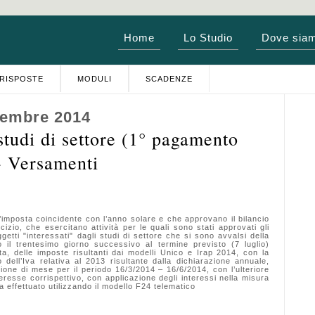
Home
Lo Studio
Dove sia
RISPOSTE
MODULI
SCADENZE
tembre 2014
tudi di settore (1° pagamento
- Versamenti
mposta coincidente con l’anno solare e che approvano il bilancio
cizio, che esercitano attività per le quali sono stati approvati gli
etti "interessati" dagli studi di settore che si sono avvalsi della
o il trentesimo giorno successivo al termine previsto (7 luglio)
delle imposte risultanti dai modelli Unico e Irap 2014, con la
dell’Iva relativa al 2013 risultante dalla dichiarazione annuale,
one di mese per il periodo 16/3/2014 – 16/6/2014, con l’ulteriore
eresse corrispettivo, con applicazione degli interessi nella misura
effettuato utilizzando il modello F24 telematico