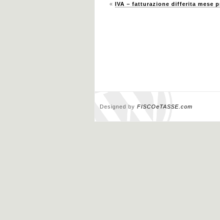
«
IVA – fatturazione differita mese 
Designed by
FISCOeTASSE.com