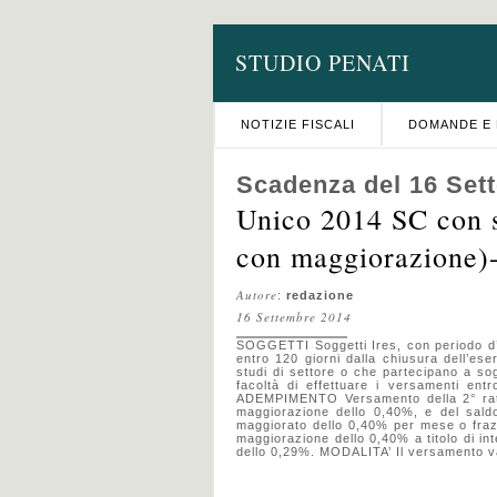
STUDIO PENATI
NOTIZIE FISCALI
DOMANDE E 
Scadenza del 16 Set
Unico 2014 SC con s
con maggiorazione)
Autore
:
redazione
16 Settembre 2014
SOGGETTI Soggetti Ires, con periodo d’i
entro 120 giorni dalla chiusura dell’eser
studi di settore o che partecipano a sogg
facoltà di effettuare i versamenti entr
ADEMPIMENTO Versamento della 2° rata, 
maggiorazione dello 0,40%, e del saldo 
maggiorato dello 0,40% per mese o frazi
maggiorazione dello 0,40% a titolo di int
dello 0,29%. MODALITA’ Il versamento va 