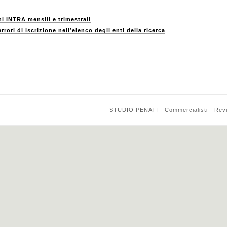
 INTRA mensili e trimestrali
rori di iscrizione nell’elenco degli enti della ricerca
STUDIO PENATI - Commercialisti - Reviso