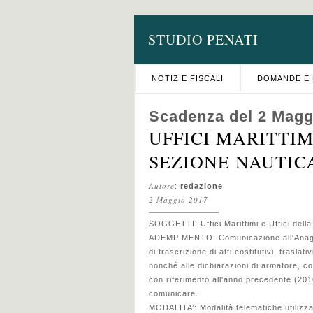
STUDIO PENATI
NOTIZIE FISCALI
DOMANDE E 
Scadenza del 2 Magg
UFFICI MARITTI
SEZIONE NAUTICA 
Autore
:
redazione
2 Maggio 2017
SOGGETTI: Uffici Marittimi e Uffici dell
ADEMPIMENTO: Comunicazione all'Anagrafe T
di trascrizione di atti costitutivi, traslativ
nonché alle dichiarazioni di armatore, co
con riferimento all'anno precedente (20
comunicare.
MODALITA’: Modalità telematiche utilizzan