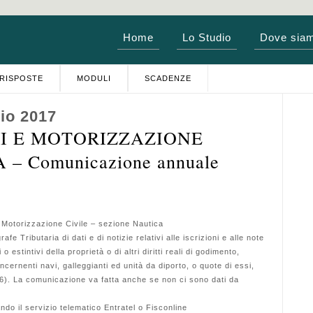
Home
Lo Studio
Dove sia
RISPOSTE
MODULI
SCADENZE
io 2017
MI E MOTORIZZAZIONE
– Comunicazione annuale
a Motorizzazione Civile – sezione Nautica
ributaria di dati e di notizie relativi alle iscrizioni e alle note
i o estintivi della proprietà o di altri diritti reali di godimento,
ncernenti navi, galleggianti ed unità da diporto, o quote di essi,
16). La comunicazione va fatta anche se non ci sono dati da
do il servizio telematico Entratel o Fisconline