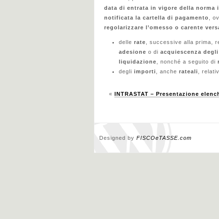
data di entrata in vigore della norma
notificata la cartella di pagamento
, o
regolarizzare l’omesso o carente ver
delle
rate
, successive alla prima, 
adesione
o di
acquiescenza degli
liquidazione
, nonché a seguito di
degli
importi
, anche
rateali
, relati
«
INTRASTAT – Presentazione elench
Designed by
FISCOeTASSE.com