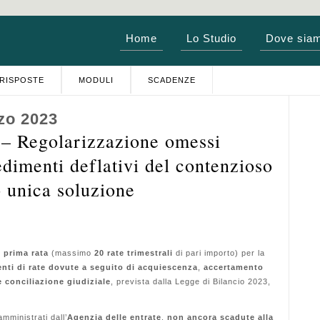
Home
Lo Studio
Dove sia
RISPOSTE
MODULI
SCADENZE
zo 2023
Regolarizzazione omessi
dimenti deflativi del contenzioso
o unica soluzione
e prima rata
(massimo
20 rate trimestrali
di pari importo) per la
nti di rate dovute a seguito di acquiescenza
,
accertamento
 conciliazione giudiziale
, prevista dalla Legge di Bilancio 2023,
 amministrati dall’
Agenzia delle entrate
,
non ancora scadute alla