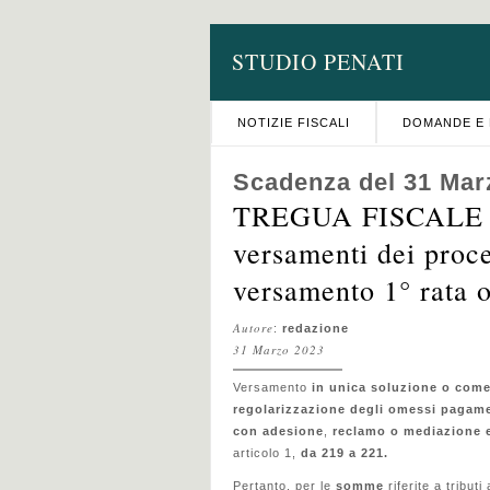
STUDIO PENATI
NOTIZIE FISCALI
DOMANDE E 
Scadenza del 31 Mar
TREGUA FISCALE – 
versamenti dei proce
versamento 1° rata 
Autore
:
redazione
31 Marzo 2023
Versamento
in unica soluzione o com
regolarizzazione degli omessi pagame
con adesione
,
reclamo o mediazione e
articolo 1,
da 219 a 221.
Pertanto, per le
somme
riferite a tributi