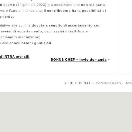
 in esame
(1° gennaio 2023) e a condizione che
non sia stata
vvero l’atto di intimazione, il
contribuente ha la possibilità di
samento
:
relative alle somme
dovute a seguito
di
accertamento con
 avvisi di accertamento
, degli
avvisi di rettifica e
reclamo o mediazione
;
vi alle
conciliazioni giudiziali
.
i INTRA mensili
BONUS CHEF – Invio domanda
»
STUDIO PENATI - Commercialisti - Reviso