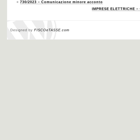
«
730/2023 – Comunicazione minore acconto
IMPRESE ELETTRICHE – 
Designed by
FISCOeTASSE.com