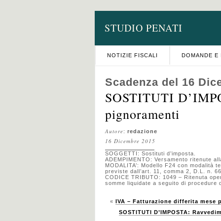
STUDIO PENATI
NOTIZIE FISCALI
DOMANDE E 
Scadenza del 16 Dic
SOSTITUTI D’IMPOS
pignoramenti
Autore
:
redazione
16 Dicembre 2015
SOGGETTI: Sostituti d’imposta.
ADEMPIMENTO: Versamento ritenute alla f
MODALITA’: Modello F24 con modalità tele
previste dall’art. 11, comma 2, D.L. n. 66/
CODICE TRIBUTO: 1049 – Ritenuta operata
somme liquidate a seguito di procedure 
«
IVA – Fatturazione differita mese
SOSTITUTI D’IMPOSTA: Ravvedime