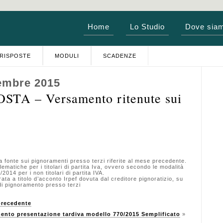
Home
Lo Studio
Dove sia
RISPOSTE
MODULI
SCADENZE
embre 2015
TA – Versamento ritenute sui
onte sui pignoramenti presso terzi riferite al mese precedente.
matiche per i titolari di partita Iva, ovvero secondo le modalità
2014 per i non titolari di partita IVA.
 a titolo d’acconto Irpef dovuta dal creditore pignoratizio, su
di pignoramento presso terzi
 precedente
nto presentazione tardiva modello 770/2015 Semplificato
»