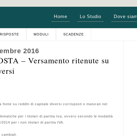
Home
Lo Studio
Dove sia
RISPOSTE
MODULI
SCADENZE
vembre 2016
TA – Versamento ritenute su
versi
nte su redditi di capitale diversi corrisposti o maturati nel
matiche per i titolari di partita Iva, ovvero secondo le modalità
2014 per i non titolari di partita IVA.
e cambiali.