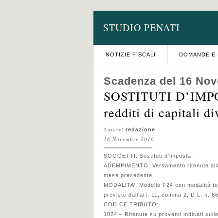
STUDIO PENATI
NOTIZIE FISCALI
DOMANDE E 
Scadenza del 16 No
SOSTITUTI D’IMPOS
redditi di capitali di
Autore
:
redazione
16 Novembre 2016
SOGGETTI: Sostituti d’imposta.
ADEMPIMENTO: Versamento ritenute alla fo
mese precedente.
MODALITA’: Modello F24 con modalità tele
previste dall’art. 11, comma 2, D.L. n. 66/
CODICE TRIBUTO:
1024 – Ritenute su proventi indicati sull