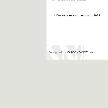
«
IVA versamento acconto 2012
Designed by
FISCOeTASSE.com