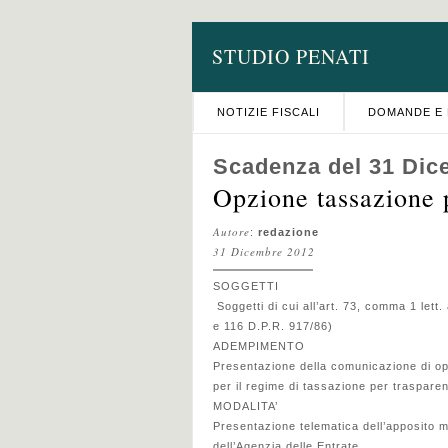
STUDIO PENATI
NOTIZIE FISCALI
DOMANDE E 
Scadenza del 31 Dic
Opzione tassazione 
Autore
:
redazione
31 Dicembre 2012
SOGGETTI
Soggetti di cui all’art. 73, comma 1 lett
e 116 D.P.R. 917/86)
ADEMPIMENTO
Presentazione della comunicazione di o
per il regime di tassazione per traspare
MODALITA’
Presentazione telematica dell’apposito mo
dell’Agenzia delle Entrate