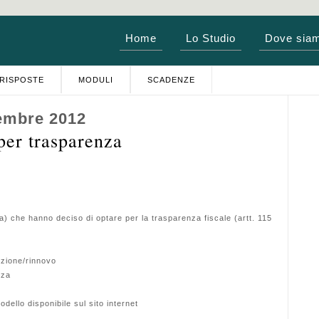
Home
Lo Studio
Dove sia
RISPOSTE
MODULI
SCADENZE
embre 2012
per trasparenza
. a) che hanno deciso di optare per la trasparenza fiscale (artt. 115
pzione/rinnovo
nza
dello disponibile sul sito internet