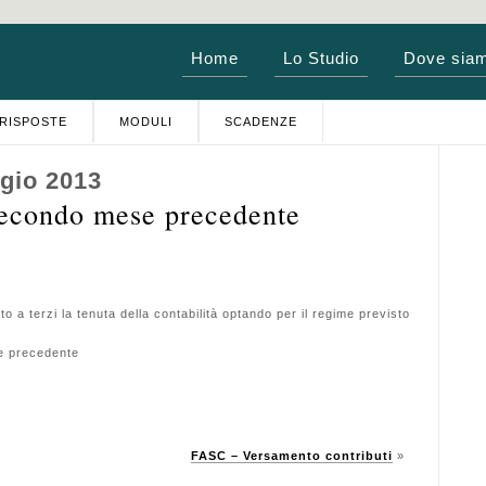
Home
Lo Studio
Dove sia
RISPOSTE
MODULI
SCADENZE
gio 2013
econdo mese precedente
o a terzi la tenuta della contabilità optando per il regime previsto
e precedente
FASC – Versamento contributi
»