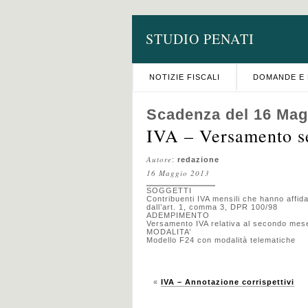
STUDIO PENATI
NOTIZIE FISCALI
DOMANDE E 
Scadenza del 16 Mag
IVA – Versamento s
Autore
:
redazione
16 Maggio 2013
SOGGETTI
Contribuenti IVA mensili che hanno affidat
dall’art. 1, comma 3, DPR 100/98
ADEMPIMENTO
Versamento IVA relativa al secondo mes
MODALITA’
Modello F24 con modalità telematiche
«
IVA – Annotazione corrispettivi