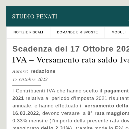
STUDIO PENATI
NOTIZIE FISCALI
DOMANDE E RISPOSTE
MODULI
Scadenza del 17 Ottobre 20
IVA – Versamento rata saldo Iv
Autore
:
redazione
17 Ottobre 2022
I Contribuenti IVA che hanno scelto il
pagamento
2021
relativa al periodo d'imposta 2021 risultan
annuale, e hanno effettuato il
v
ersamento della 
16.03.2022
, devono versare la
8°
rata maggiora
0,33% mensile (l'importo della presente rata do
maggiorato
dello 2,31%
), tramite modello F24 c