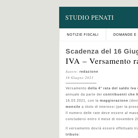
STUDIO PENATI
NOTIZIE FISCALI
DOMANDE E 
Scadenza del 16 Giu
IVA – Versamento ra
Autore
:
redazione
16 Giugno 2021
Versamento
della 4° rata del saldo Iva
annuale da parte dei
contribuenti che 
16.03.2021, con la
maggiorazione
(dov
mensile
a titolo di interessi (per la pre
Il numero delle rate deve essere al mass
concludersi entro il mese di novembre 2
Il versamento dovrà essere effettuato tr
tributo
: