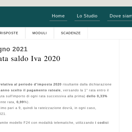
Home
Lo Studio
Dove sia
RISPOSTE
MODULI
SCADENZE
gno 2021
ta saldo Iva 2020
 relativa al periodo d'imposta 2020
risultante dalla dichiarazione
hanno scelto il pagamento rateale
, versando la 1° rata entro il
uta sull'importo di ogni rata successiva alla prima)
dello 0,33%
sente rata,
0,99
%).
imo pari a 9, quindi la rateizzazione dovrà, in ogni caso,
021.
amite modello F24 con modalità telematiche, utilizzando
i codici