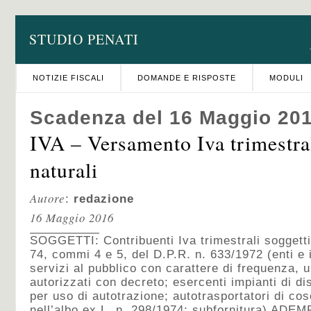
STUDIO PENATI
NOTIZIE FISCALI
DOMANDE E RISPOSTE
MODULI
Scadenza del 16 Maggio 20
IVA – Versamento Iva trimestra
naturali
Autore
:
redazione
16 Maggio 2016
SOGGETTI: Contribuenti Iva trimestrali soggetti a
74, commi 4 e 5, del D.P.R. n. 633/1972 (enti e
servizi al pubblico con carattere di frequenza, u
autorizzati con decreto; esercenti impianti di di
per uso di autotrazione; autotrasportatori di cose
nell’albo ex L. n. 298/1974; subfornitura) AD