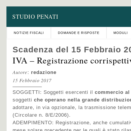
STUDIO PENATI
NOTIZIE FISCALI
DOMANDE E RISPOSTE
MODULI
Scadenza del 15 Febbraio 2
IVA – Registrazione corrispetti
Autore
:
redazione
15 Febbraio 2017
SOGGETTI: Soggetti esercenti il
commercio al 
soggetti
che operano nella grande distribuzio
adottare, in via opzionale, la trasmissione telem
(Circolare n. 8/E/2006).
ADEMPIMENTO: Registrazione, anche cumulativa
mese solare precedente per le quali è stato rilas