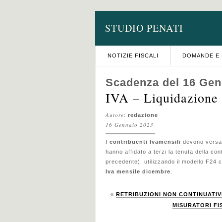
STUDIO PENATI
NOTIZIE FISCALI
DOMANDE E 
Scadenza del 16 Gen
IVA – Liquidazione 
Autore
:
redazione
16 Gennaio 2023
I
contribuenti Iva
mensili
devono versar
hanno affidato a terzi la tenuta della con
precedente), utilizzando il modello F24 c
Iva mensile dicembre
.
«
RETRIBUZIONI NON CONTINUATIVE
MISURATORI FISC