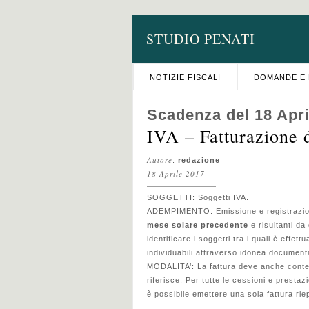
STUDIO PENATI
NOTIZIE FISCALI
DOMANDE E 
Scadenza del 18 Apri
IVA – Fatturazione 
Autore
:
redazione
18 Aprile 2017
SOGGETTI: Soggetti IVA.
ADEMPIMENTO: Emissione e registrazione 
mese solare precedente
e risultanti d
identificare i soggetti tra i quali è effett
individuabili attraverso idonea document
MODALITA’: La fattura deve anche conten
riferisce. Per tutte le cessioni e prestaz
è possibile emettere una sola fattura riep