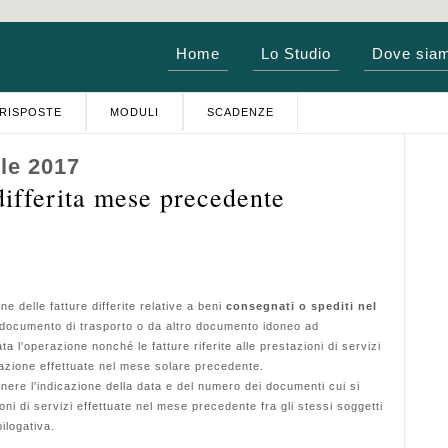
Home
Lo Studio
Dove sia
RISPOSTE
MODULI
SCADENZE
le 2017
differita mese precedente
delle fatture differite relative a beni
consegnati o spediti nel
a documento di trasporto o da altro documento idoneo ad
uata l'operazione nonché le fatture riferite alle prestazioni di servizi
azione effettuate nel mese solare precedente.
ere l'indicazione della data e del numero dei documenti cui si
ioni di servizi effettuate nel mese precedente fra gli stessi soggetti
ilogativa.