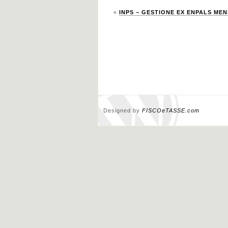
«
INPS – GESTIONE EX ENPALS MENSI
Designed by
FISCOeTASSE.com