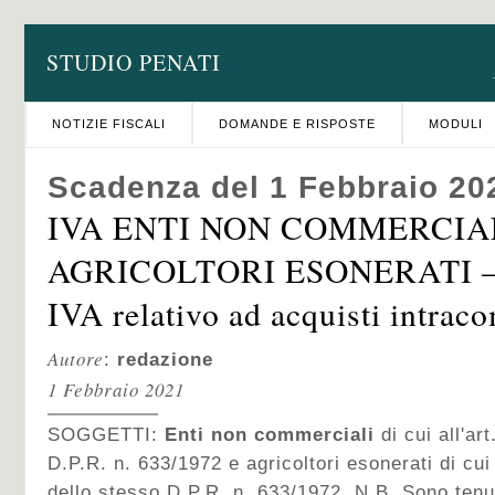
STUDIO PENATI
NOTIZIE FISCALI
DOMANDE E RISPOSTE
MODULI
Scadenza del 1 Febbraio 20
IVA ENTI NON COMMERCIA
AGRICOLTORI ESONERATI – 
IVA relativo ad acquisti intrac
Autore
:
redazione
1 Febbraio 2021
SOGGETTI:
Enti non commerciali
di cui all'ar
D.P.R. n. 633/1972 e agricoltori esonerati di cui
dello stesso D.P.R. n. 633/1972. N.B. Sono ten