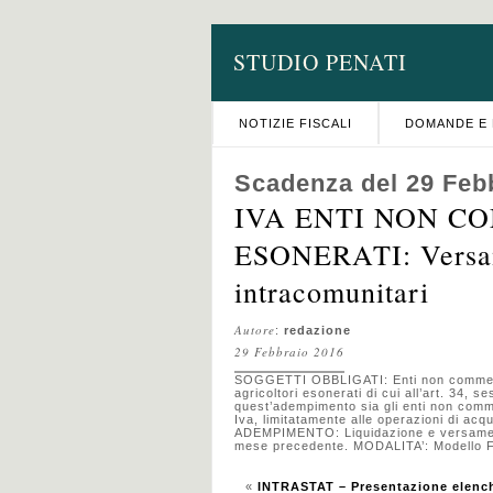
STUDIO PENATI
NOTIZIE FISCALI
DOMANDE E 
Scadenza del 29 Feb
IVA ENTI NON C
ESONERATI: Versame
intracomunitari
Autore
:
redazione
29 Febbraio 2016
SOGGETTI OBBLIGATI: Enti non commercial
agricoltori esonerati di cui all’art. 34,
quest’adempimento sia gli enti non commer
Iva, limitatamente alle operazioni di acqu
ADEMPIMENTO: Liquidazione e versamento d
mese precedente. MODALITA’: Modello F
«
INTRASTAT – Presentazione elench