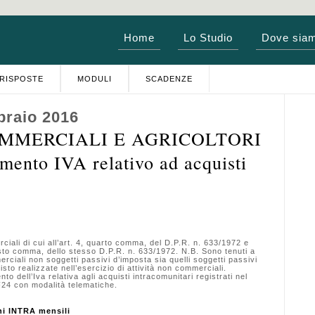
Home
Lo Studio
Dove sia
RISPOSTE
MODULI
SCADENZE
braio 2016
OMMERCIALI E AGRICOLTORI
nto IVA relativo ad acquisti
i di cui all’art. 4, quarto comma, del D.P.R. n. 633/1972 e
 sesto comma, dello stesso D.P.R. n. 633/1972. N.B. Sono tenuti a
ciali non soggetti passivi d’imposta sia quelli soggetti passivi
isto realizzate nell’esercizio di attività non commerciali.
ell’Iva relativa agli acquisti intracomunitari registrati nel
24 con modalità telematiche.
i INTRA mensili