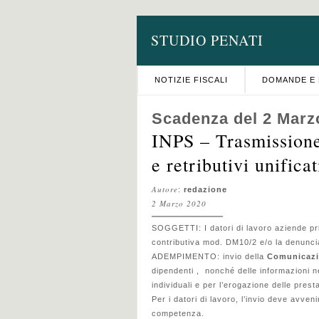
STUDIO PENATI
NOTIZIE FISCALI
DOMANDE E 
Scadenza del 2 Marz
INPS – Trasmission
e retributivi unificat
Autore
:
redazione
2 Marzo 2020
SOGGETTI: I datori di lavoro aziende pr
contributiva mod. DM10/2 e/o la denuncia
ADEMPIMENTO: invio della
Comunicazio
dipendenti , nonché delle informazioni n
individuali e per l’erogazione delle prest
Per i datori di lavoro, l’invio deve avven
competenza.