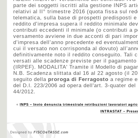
parte dei soggetti iscritti alla gestione INPS ar
relativi al II° trimestre 2016 (quota fissa sul re
telematica, sulla base di prospetti predisposti e 
reddito d’impresa supera il reddito minimale de
contributi eccedenti il minimale (o contributi a p
versamento avviene in due acconti di pari import
d’impresa dell’anno precedente ed eventualment
cui il versato non corrisponda al dovuto) all’a
definitivamente noto il reddito conseguito. Tali 
versati alle scadenze previste per il pagamento 
(IRPEF). MODALITA' Tramite il Modello di paga
N.B. Scadenza slittata dal 16 al 22 agosto (il 2
seguito della
proroga di Ferragosto
a regime e
del D.l. 223/2006 ad opera dell'art. 3-quater del
44/2012.
«
INPS – Invio denuncia trimestrale retribuzioni lavoratori agric
INTRASTAT – Presen
Designed by
FISCOeTASSE.com