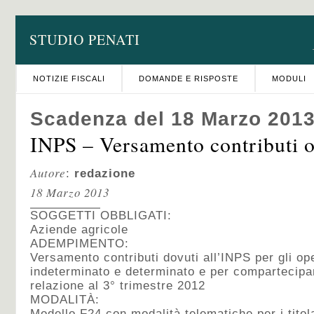
STUDIO PENATI
NOTIZIE FISCALI
DOMANDE E RISPOSTE
MODULI
Scadenza del 18 Marzo 201
INPS – Versamento contributi o
Autore
:
redazione
18 Marzo 2013
SOGGETTI OBBLIGATI:
Aziende agricole
ADEMPIMENTO:
Versamento contributi dovuti all’INPS per gli op
indeterminato e determinato e per compartecipant
relazione al 3° trimestre 2012
MODALITÀ:
Modello F24 con modalità telematiche per i titol