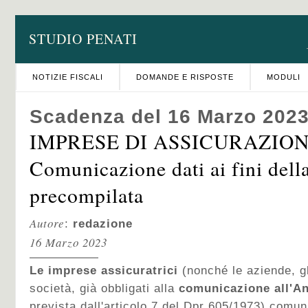
STUDIO PENATI
NOTIZIE FISCALI
DOMANDE E RISPOSTE
MODULI
Scadenza del 16 Marzo 202
IMPRESE DI ASSICURAZION
Comunicazione dati ai fini dell
precompilata
Autore
:
redazione
16 Marzo 2023
Le imprese assicuratrici
(nonché le aziende, gli 
società, già obbligati alla
comunicazione all'An
prevista dall'articolo 7 del Dpr 605/1973) comun