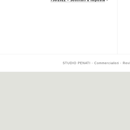
730/2022 – Sostituti d’imposta
»
STUDIO PENATI - Commercialisti - Reviso