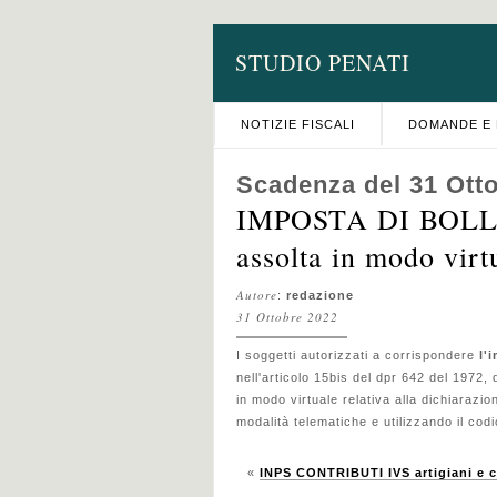
STUDIO PENATI
NOTIZIE FISCALI
DOMANDE E 
Scadenza del 31 Ott
IMPOSTA DI BOLLO 
assolta in modo virt
Autore
:
redazione
31 Ottobre 2022
I soggetti autorizzati a corrispondere
l'
nell'articolo 15bis del dpr 642 del 1972,
in modo virtuale relativa alla dichiarazi
modalità telematiche e utilizzando il codi
«
INPS CONTRIBUTI IVS artigiani e 