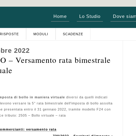
Home
Lo Studio
Dove sia
RISPOSTE
MODULI
SCADENZE
obre 2022
– Versamento rata bimestrale
uale
imposta di bollo in maniera virtuale
diversi da quelli indicati
 devono versare la 5° rata bimestrale dell'imposta di bollo assolta
one presentata entro il 31 gennaio 2022, tramite modello F24 con
ce tributo: 2505 – Bollo virtuale – rata
commercianti: versamento rata