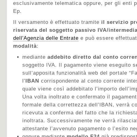
esclusivamente telematica oppure, per gli enti 
Ep.
Il versamento è effettuato tramite
il servizio p
riservata del soggetto passivo IVA/intermedia
dell'Agenzia delle Entrate
e può essere effettuat
modalità
:
mediante
addebito diretto dal conto corre
soggetto IVA. Il pagamento viene eseguito 
sull’apposita funzionalità web del portale “Fa
l’
IBAN
corrispondente al conto corrente intes
quale viene così addebitato l’importo dell’im
Una volta inoltrato e confermato il pagament
formale della correttezza dell’IBAN, verrà 
ricevuta a conferma del fatto che la richies
inoltrata. Successivamente ne verrà rilasci
attestante l’avvenuto pagamento o l’esito ne
oppure mediante
modello F24
già predispos