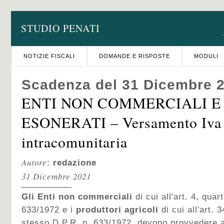
STUDIO PENATI
NOTIZIE FISCALI
DOMANDE E RISPOSTE
MODULI
Scadenza del 31 Dicembre 
ENTI NON COMMERCIALI E
ESONERATI – Versamento Iva
intracomunitaria
Autore
:
redazione
31 Dicembre 2021
Gli Enti non commerciali
di cui all'art. 4, qu
633/1972 e i
produttori agricoli
di cui all'art.
stesso D.P.R. n. 633/1972, devono provvedere 