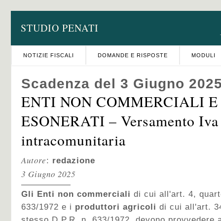
STUDIO PENATI
NOTIZIE FISCALI
DOMANDE E RISPOSTE
MODULI
Scadenza del 3 Giugno 202
ENTI NON COMMERCIALI E
ESONERATI – Versamento Iva
intracomunitaria
Autore
:
redazione
3 Giugno 2025
Gli Enti non commerciali
di cui all'art. 4, qu
633/1972 e i
produttori agricoli
di cui all'art.
stesso D.P.R. n. 633/1972, devono provvedere 