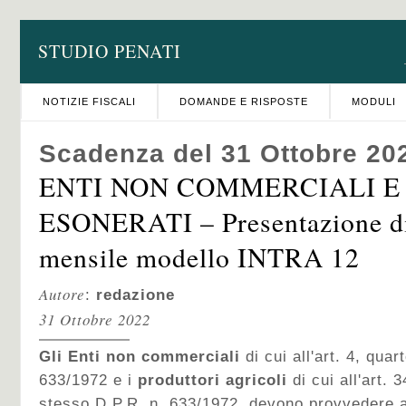
STUDIO PENATI
NOTIZIE FISCALI
DOMANDE E RISPOSTE
MODULI
Scadenza del 31 Ottobre 20
ENTI NON COMMERCIALI E
ESONERATI – Presentazione di
mensile modello INTRA 12
Autore
:
redazione
31 Ottobre 2022
Gli Enti non commerciali
di cui all'art. 4, qu
633/1972 e i
produttori agricoli
di cui all'art.
stesso D.P.R. n. 633/1972, devono provvedere al