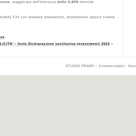
sposte
, maggiorata dell'interesse
dello 0,40%
mensile,
l Modello F24 con modalità telematiche, direttamente oppure tramite
eve
CITA’ – Invio Dichiarazione sostitutiva investimenti 2022
»
STUDIO PENATI - Commercialisti - Reviso