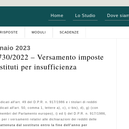
Home
Lo Studio
Dove sia
RISPOSTE
MODULI
SCADENZE
naio 2023
0/2022 – Versamento imposte
stituti per insufficienza
dicati all'art. 49 del D.P.R. n. 917/1986 e i titolari di redditi
dicati all'art. 50, comma 1, lettere a), c), c-bis), d), g) (con
 membri del Parlamento europeo), i) ed l) del D.P.R. n. 917/1986,
er i versamenti relativi alle dichiarazioni dei redditi delle
rattenuta dal sostituto entro la fine dell'anno per