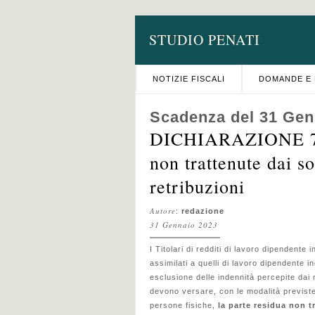
STUDIO PENATI
NOTIZIE FISCALI
DOMANDE E 
Scadenza del 31 Gen
DICHIARAZIONE 73
non trattenute dai so
retribuzioni
Autore
:
redazione
31 Gennaio 2023
I Titolari di redditi di lavoro dipendente in
assimilati a quelli di lavoro dipendente in
esclusione delle indennità percepite dai
devono versare, con le modalità previste p
persone fisiche,
la parte residua non t