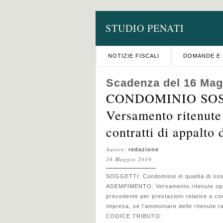
STUDIO PENATI
NOTIZIE FISCALI
DOMANDE E 
Scadenza del 16 Mag
CONDOMINIO SOS
Versamento ritenute 
contratti di appalto 
Autore
:
redazione
16 Maggio 2019
SOGGETTI: Condominio in qualità di sost
ADEMPIMENTO: Versamento ritenute opera
precedente per prestazioni relative a cont
impresa, se l'ammontare delle ritenute r
CODICE TRIBUTO: