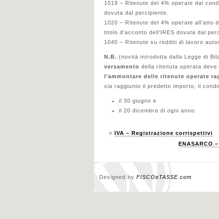
1019 – Ritenute del 4% operate dal condo
dovuta dal percipiente.
1020 – Ritenute del 4% operate all’atto 
titolo d’acconto dell’IRES dovuta dal per
1040 – Ritenute su redditi di lavoro auto
N.B.
(novità introdotta dalla Legge di Bi
versamento
della ritenuta operata deve
l’ammontare delle ritenute operate ra
sia raggiunto il predetto importo, il con
il 30 giugno e
il 20 dicembre di ogni anno.
«
IVA – Registrazione corrispettivi
ENASARCO – V
Designed by
FISCOeTASSE.com