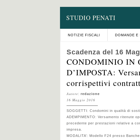
STUDIO PENATI
NOTIZIE FISCALI
DOMANDE E 
Scadenza del 16 Mag
CONDOMINIO IN 
D’IMPOSTA: Versame
corrispettivi contrat
Autore
:
redazione
16 Maggio 2016
SOGGETTI: Condomini in qualità di sostit
ADEMPIMENTO: Versamento ritenute opera
precedente per prestazioni relative a cont
impresa.
MODALITA’: Modello F24 presso Banche,