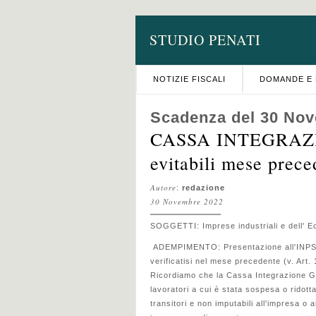
STUDIO PENATI
NOTIZIE FISCALI
DOMANDE E 
Scadenza del 30 No
CASSA INTEGRAZION
evitabili mese prece
Autore
:
redazione
30 Novembre 2022
SOGGETTI: Imprese industriali e dell' Ed
ADEMPIMENTO: Presentazione all'INPS d
verificatisi nel mese precedente (v. Art.
Ricordiamo che la Cassa Integrazione Gu
lavoratori a cui è stata sospesa o ridotta
transitori e non imputabili all'impresa o a