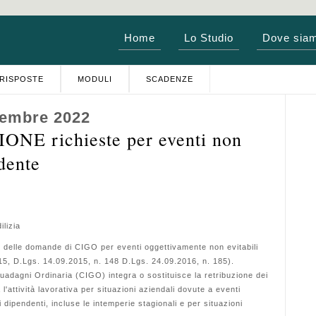
Home
Lo Studio
Dove sia
RISPOSTE
MODULI
SCADENZE
vembre 2022
E richieste per eventi non
dente
ilizia
elle domande di CIGO per eventi oggettivamente non evitabili
 15, D.Lgs. 14.09.2015, n. 148 D.Lgs. 24.09.2016, n. 185).
adagni Ordinaria (CIGO) integra o sostituisce la retribuzione dei
 l'attività lavorativa per situazioni aziendali dovute a eventi
i dipendenti, incluse le intemperie stagionali e per situazioni