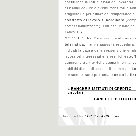
sostituisce la retribuzione dei lavoratori 
aziendali dovute a eventi transitori e non
stagionali e per situazioni temporanee d
contratto di lavoro subordinato
(compr
professionalizzante), con esclusione dei d
148/2015).
MODALITA': Per l'ammissione al trattamen
telematica
, tramite apposita procedura,
indicati la causa della sospensione o ridu
lavoratori interessati e le ore richieste.
autonome tramite del sistema informativo un
obblighi di cui all'articolo 8, comma 1.
Le
possono essere presentate
entro la fin
«
BANCHE E ISTITUTI DI CREDITO – Di
circolari
BANCHE E ISTITUTI DI
Designed by
FISCOeTASSE.com