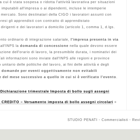
a cui è stata sospesa o ridotta l'attività lavorativa per situazioni
 imputabili all'impresa o ai dipendenti, incluse le intemperie
i mercato. Sono destinatari della CIGO i lavoratori assunti con
esi gli apprendisti con contratto di apprendistato
irigenti e dei lavoratori a domicilio (articolo 1, comma 1, d.lgs.
to ordinario di integrazione salariale,
l'impresa presenta in via
 all'INPS la
domanda di concessione
nella quale devono essere
zione dell'orario di lavoro, la presumibile durata, i nominativi dei
 Tali informazioni sono inviate dall'INPS alle regioni e province
itario delle politiche del lavoro, ai fini delle attività e degli
 domande per eventi oggettivamente non evitabili
e del mese successivo a quello in cui si è verificato l'evento
.
chiarazione trimestrale Imposta di bollo sugli assegni
 CREDITO – Versamento imposta di bollo assegni circolari
»
STUDIO PENATI - Commercialisti - Reviso