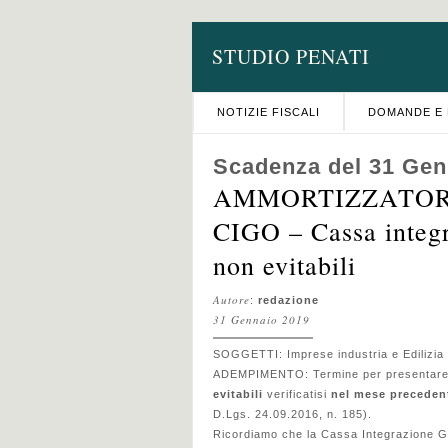
STUDIO PENATI
NOTIZIE FISCALI
DOMANDE E 
Scadenza del 31 Gen
AMMORTIZZATORI 
CIGO – Cassa integr
non evitabili
Autore
:
redazione
31 Gennaio 2019
SOGGETTI: Imprese industria e Edilizia
ADEMPIMENTO: Termine per presentare 
evitabili
verificatisi
nel mese preceden
D.Lgs. 24.09.2016, n. 185).
Ricordiamo che la
Cassa Integrazione 