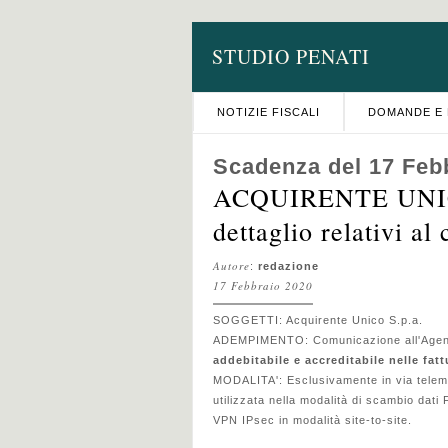
STUDIO PENATI
NOTIZIE FISCALI
DOMANDE E 
Scadenza del 17 Feb
ACQUIRENTE UNICO
dettaglio relativi a
Autore
:
redazione
17 Febbraio 2020
SOGGETTI:
Acquirente Unico S.p.a.
ADEMPIMENTO:
Comunicazione all'Agenzi
addebitabile e accreditabile nelle fat
MODALITA':
Esclusivamente in via telema
utilizzata nella modalità di scambio dati
VPN IPsec in modalità site-to-site.