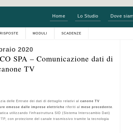
Home
Lo Studio
Dove sia
RISPOSTE
MODULI
SCADENZE
braio 2020
 SPA – Comunicazione dati di
l canone TV
a delle Entrate dei dati di dettaglio relativi al
canone TV
ture emesse dalle imprese elettriche
riferiti al
mese precedente
.
tica utilizzando l'infrastruttura SID (Sistema Interscambio Dati)
 FTP, con protezione del canale trasmissivo tramite la tecnologia