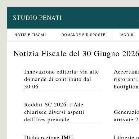
STUDIO PENATI
NOTIZIE FISCALI
DOMANDE E RISPOSTE
MODULI
Notizia Fiscale del 30 Giugno 202
Innovazione editoria: via alle
Accertame
domande di contributo dal
ristoranti
30.06
bottiglio
Redditi SC 2026: l’Ade
chiarisce diversi aspetti
Generazio
dell’Ires premiale
arrivate 
Dichiarazione IMU:
Librerie 